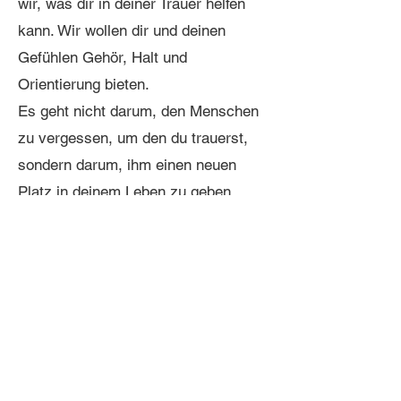
wir, was dir in deiner Trauer helfen
kann. Wir wollen dir und deinen
Gefühlen Gehör, Halt und
Orientierung bieten.
Es geht nicht darum, den Menschen
zu vergessen, um den du trauerst,
sondern darum, ihm einen neuen
Platz in deinem Leben zu geben.
Einen Trauerbegleiter kann
grundsätzlich jeder in Anspruch
nehmen. Wir haben uns noch mal
besonders auf trauernde Familien
spezialisiert.