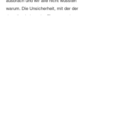
ausbrach und wir alle nicht wussten
warum. Die Unsicherheit, mit der der
damalige Lehrer das Thema „mein
Bruder ist verstorben“ mit einem
lockeren Spruch schnell vom Tisch
fegte, hat sich mir eingebrannt.
Diesem Mangel an Mitgefühl,
gegründet aus Unwissenheit, wie
man am besten einem trauernden
Menschen begegnet, bin ich in
meinem Leben immer wieder (und
zugegeben manchmal auch bei mir)
begegnet. Über das
Grundschulprojekt „Hospiz macht
Schule“ schließlich hat sich ein